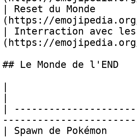
| Reset du Monde      
(https://emojipedia.org
| Interraction avec le
(https://emojipedia.org
## Le Monde de l'END

|                                   |                
|

| ---------------------
-----------------------
| Spawn de Pokémon    