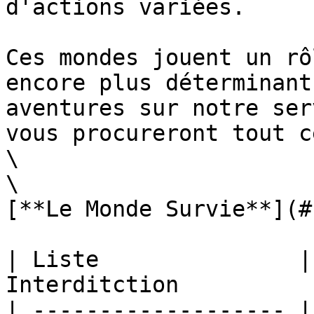
d'actions variées.

Ces mondes jouent un rô
encore plus déterminant
aventures sur notre ser
vous procureront tout c
\

\

[**Le Monde Survie**](#
| Liste               |
Interditction          
| ------------------- |