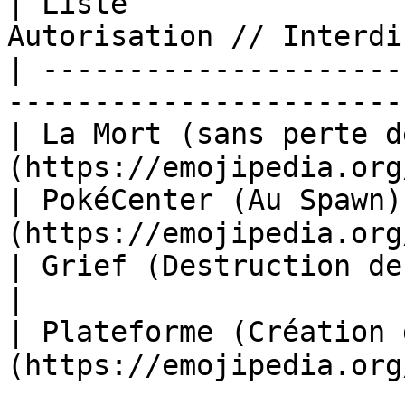
| Liste                
Autorisation // Interdi
| ---------------------
-----------------------
| La Mort (sans perte 
(https://emojipedia.org
| PokéCenter (Au Spawn
(https://emojipedia.org
| Grief (Destruction de biome)        | ❌       
|

| Plateforme (Création
(https://emojipedia.org